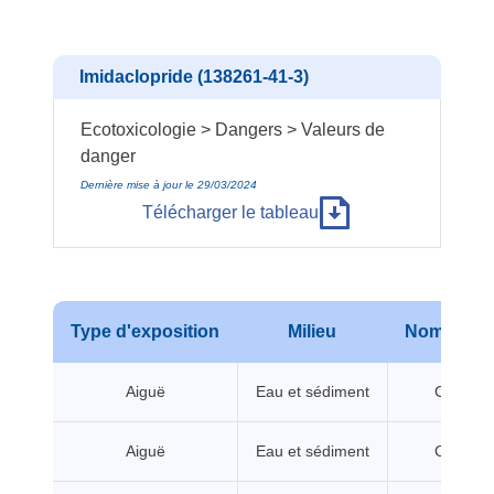
Imidaclopride (138261-41-3)
Ecotoxicologie > Dangers > Valeurs de
danger
Dernière mise à jour le 29/03/2024
Télécharger le tableau
Type d'exposition
Milieu
Nom de va
Aiguë
Eau et sédiment
CL/CE5
Aiguë
Eau et sédiment
CL/CE5