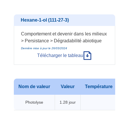
Hexane-1-ol (111-27-3)
Comportement et devenir dans les milieux
> Persistance > Dégradabilité abiotique
Dernière mise à jour le 26/03/2024
Télécharger le tableau
Nom de valeur
Valeur
Température
Pr
Photolyse
1.28 jour