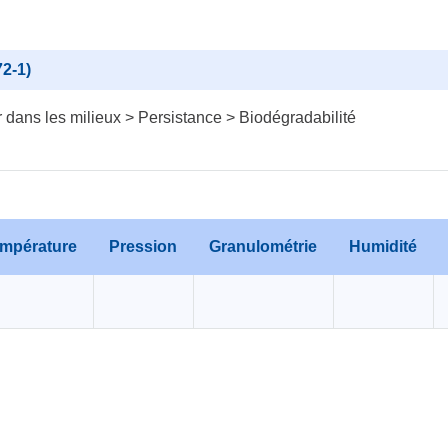
2-1)
dans les milieux > Persistance > Biodégradabilité
mpérature
Pression
Granulométrie
Humidité