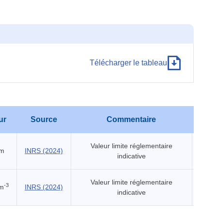
Télécharger le tableau
ur
Source
Commentaire
Effet
Valeur limite réglementaire
pm
INRS (2024)
indicative
Valeur limite réglementaire
-3
m
INRS (2024)
indicative