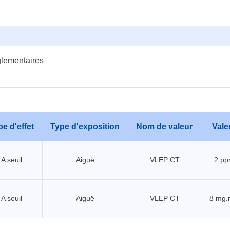
glementaires
e d'effet
Type d'exposition
Nom de valeur
Vale
A seuil
Aiguë
VLEP CT
2 p
A seuil
Aiguë
VLEP CT
8 mg.