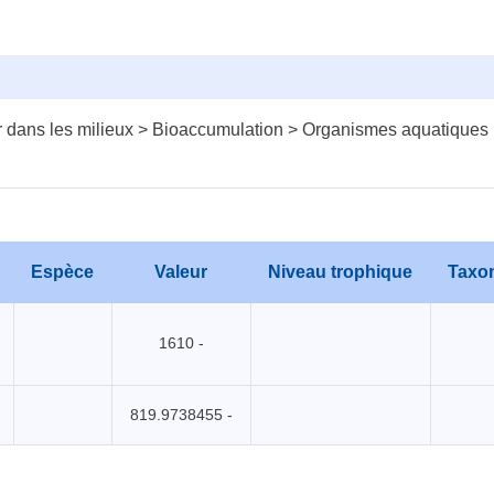
 dans les milieux > Bioaccumulation > Organismes aquatiques
Espèce
Valeur
Niveau trophique
Taxo
1610 -
819.9738455 -