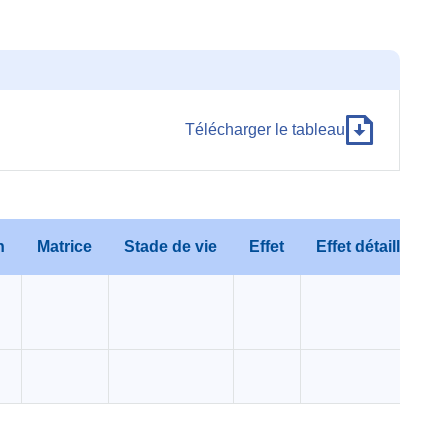
Télécharger le tableau
n
Matrice
Stade de vie
Effet
Effet détaillé