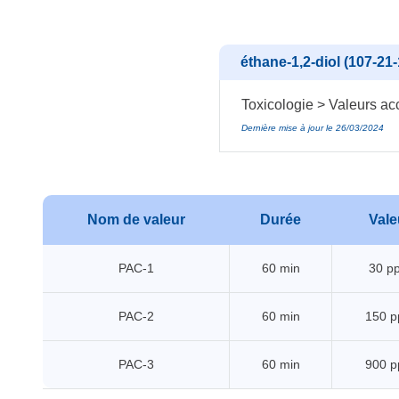
éthane-1,2-diol (107-21-
Toxicologie > Valeurs acc
Dernière mise à jour le 26/03/2024
Nom de valeur
Durée
Vale
PAC-1
60 min
30 p
PAC-2
60 min
150 
PAC-3
60 min
900 