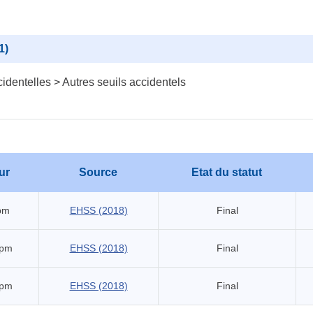
1)
identelles > Autres seuils accidentels
ur
Source
Etat du statut
pm
EHSS (2018)
Final
ppm
EHSS (2018)
Final
ppm
EHSS (2018)
Final