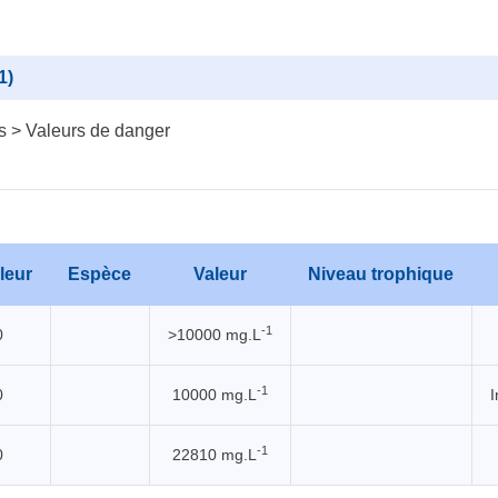
1)
s > Valeurs de danger
leur
Espèce
Valeur
Niveau trophique
-1
0
>10000 mg.L
-1
0
10000 mg.L
I
-1
0
22810 mg.L