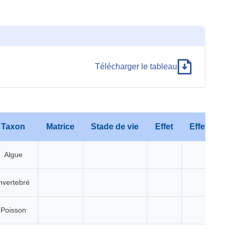
Télécharger le tableau
Taxon
Matrice
Stade de vie
Effet
Effet détai
Algue
nvertebré
Poisson