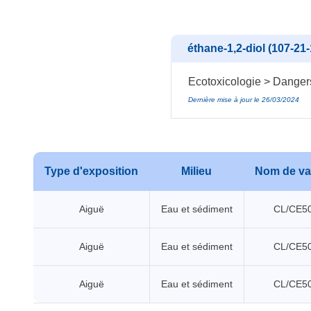
éthane-1,2-diol (107-21-
Ecotoxicologie > Danger
Dernière mise à jour le 26/03/2024
Type d'exposition
Milieu
Nom de va
Aiguë
Eau et sédiment
CL/CE5
Aiguë
Eau et sédiment
CL/CE5
Aiguë
Eau et sédiment
CL/CE5