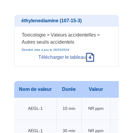
éthylenediamine (107-15-3)
Toxicologie > Valeurs accidentelles >
Autres seuils accidentels
Dernière mise à jour le 26/03/2024
Télécharger le tableau
Nom de valeur
Durée
Valeur
Sour
AEGL-1
10 min
NR ppm
EPA
AEGL-1
30 min
NR ppm
EPA