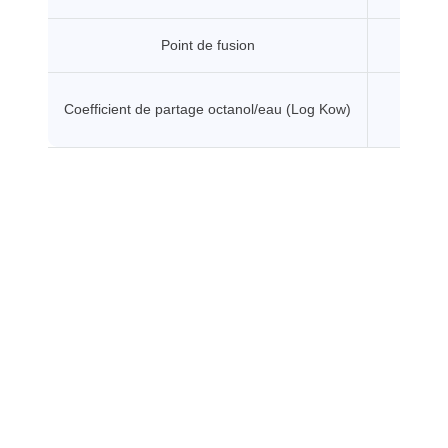
Point de fusion
11 °C
Coefficient de partage octanol/eau (Log Kow)
-1.3 -