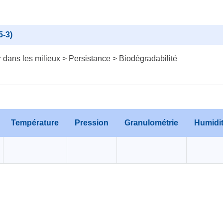
5-3)
dans les milieux > Persistance > Biodégradabilité
Température
Pression
Granulométrie
Humidi