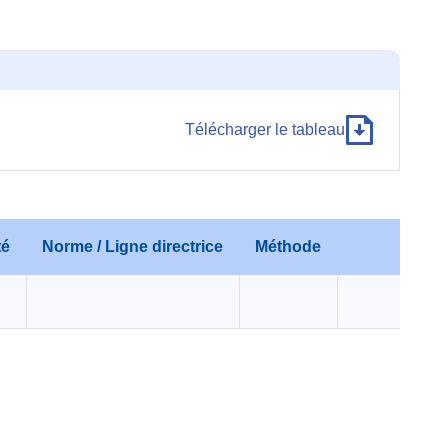
Télécharger le tableau
té
Norme / Ligne directrice
Méthode
Com