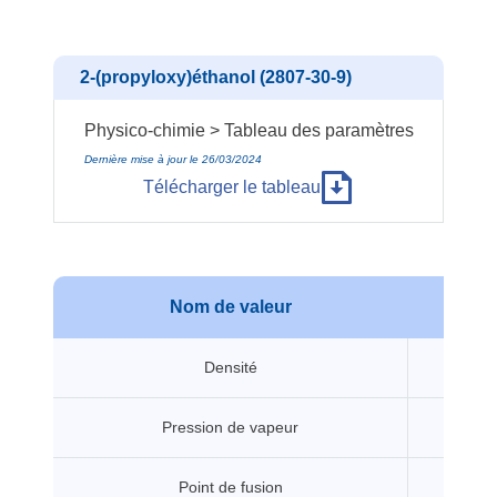
2-(propyloxy)éthanol (2807-30-9)
Physico-chimie > Tableau des paramètres
Dernière mise à jour le 26/03/2024
Télécharger le tableau
Nom de valeur
Va
Densité
0.9
Pression de vapeur
13
Point de fusion
-6