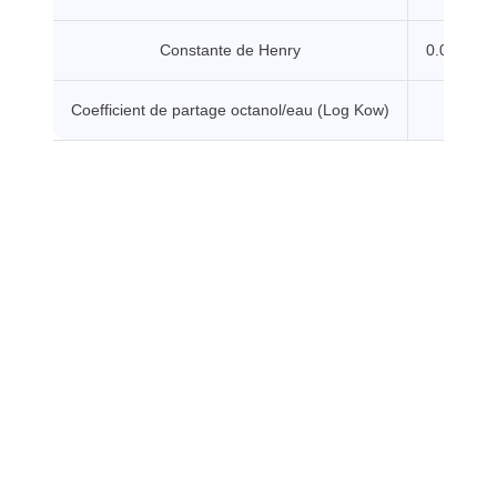
Constante de Henry
0.00747 
Coefficient de partage octanol/eau (Log Kow)
0.0