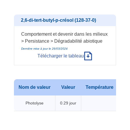
2,6-di-tert-butyl-p-crésol (128-37-0)
Comportement et devenir dans les milieux
> Persistance > Dégradabilité abiotique
Dernière mise à jour le 26/03/2024
Télécharger le tableau
Nom de valeur
Valeur
Température
Pr
Photolyse
0.29 jour