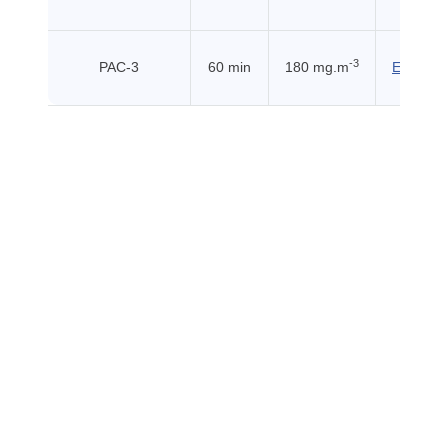
-3
PAC-3
60 min
180 mg.m
EHSS (2