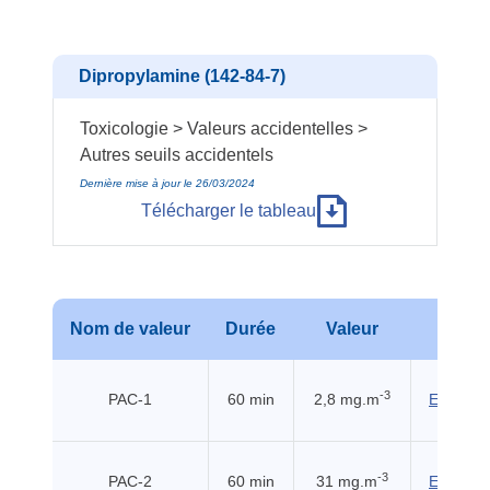
Dipropylamine (142-84-7)
Toxicologie > Valeurs accidentelles >
Autres seuils accidentels
Dernière mise à jour le 26/03/2024
Télécharger le tableau
Nom de valeur
Durée
Valeur
Sour
-3
PAC-1
60 min
2,8 mg.m
EHSS (2
-3
PAC-2
60 min
31 mg.m
EHSS (2