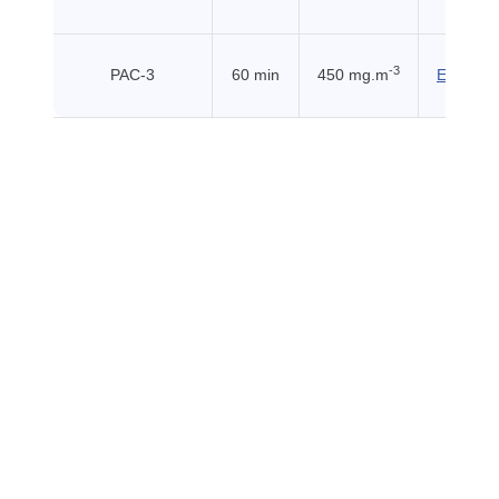
-3
PAC-3
60 min
450 mg.m
EHSS (2