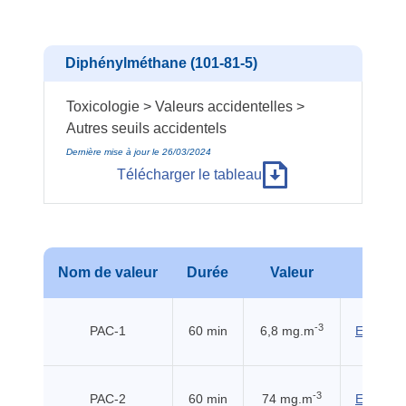
Diphénylméthane (101-81-5)
Toxicologie > Valeurs accidentelles >
Autres seuils accidentels
Dernière mise à jour le 26/03/2024
Télécharger le tableau
Nom de valeur
Durée
Valeur
Sour
-3
PAC-1
60 min
6,8 mg.m
EHSS (2
-3
PAC-2
60 min
74 mg.m
EHSS (2