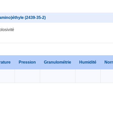
amino)éthyle (2439-35-2)
losivité
ature
Pression
Granulométrie
Humidité
Norm