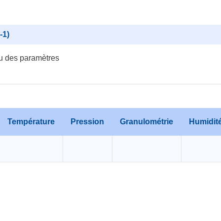
-1)
u des paramètres
Température
Pression
Granulométrie
Humidit