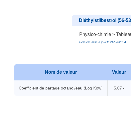
Diéthylstilbestrol (56-53
Physico-chimie > Tablea
Dernière mise à jour le 26/03/2024
Nom de valeur
Valeur
Coefficient de partage octanol/eau (Log Kow)
5.07 -