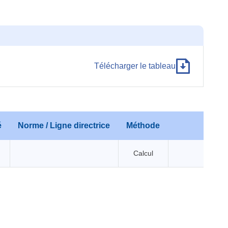
Télécharger le tableau
é
Norme / Ligne directrice
Méthode
Comm
Calcul