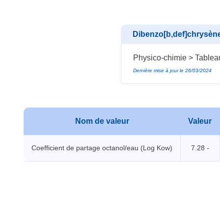
Dibenzo[b,def]chrysène
Physico-chimie > Tablea
Dernière mise à jour le 26/03/2024
Nom de valeur
Valeur
Coefficient de partage octanol/eau (Log Kow)
7.28 -