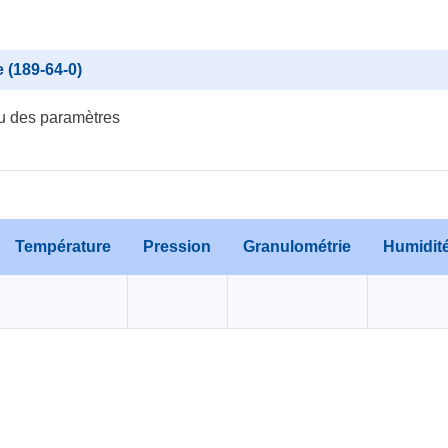
 (189-64-0)
u des paramètres
Température
Pression
Granulométrie
Humidit