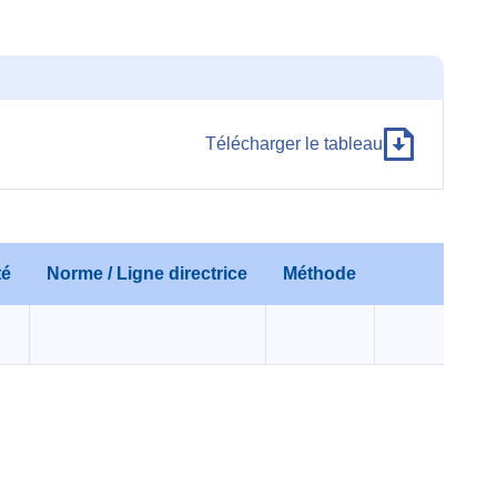
Télécharger le tableau
té
Norme / Ligne directrice
Méthode
Com