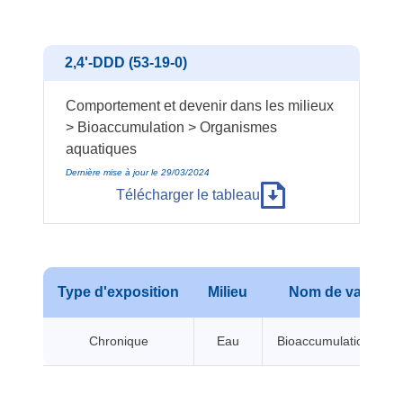
2,4'-DDD (53-19-0)
Comportement et devenir dans les milieux
> Bioaccumulation > Organismes
aquatiques
Dernière mise à jour le 29/03/2024
Télécharger le tableau
Type d'exposition
Milieu
Nom de valeur
Chronique
Eau
Bioaccumulation BCF