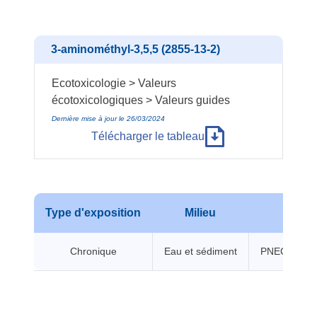
3-aminométhyl-3,5,5 (2855-13-2)
Ecotoxicologie > Valeurs
écotoxicologiques > Valeurs guides
Dernière mise à jour le 26/03/2024
Télécharger le tableau
Type d'exposition
Milieu
No
Chronique
Eau et sédiment
PNEC chroni