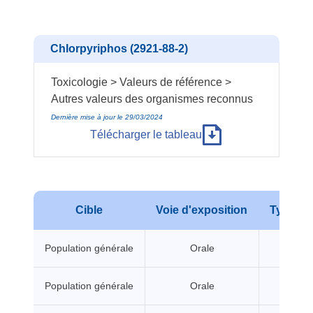
Chlorpyriphos (2921-88-2)
Toxicologie > Valeurs de référence >
Autres valeurs des organismes reconnus
Dernière mise à jour le 29/03/2024
Télécharger le tableau
Cible
Voie d'exposition
Type d'e
Population générale
Orale
A seui
Population générale
Orale
A seui