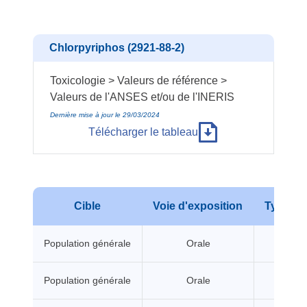
Chlorpyriphos (2921-88-2)
Toxicologie > Valeurs de référence >
Valeurs de l'ANSES et/ou de l'INERIS
Dernière mise à jour le 29/03/2024
Télécharger le tableau
Cible
Voie d'exposition
Type d'e
Population générale
Orale
A seui
Population générale
Orale
A seui