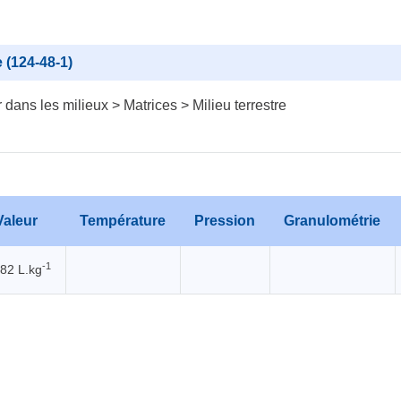
(124-48-1)
dans les milieux > Matrices > Milieu terrestre
Valeur
Température
Pression
Granulométrie
-1
.82 L.kg