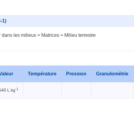
-1)
dans les milieux > Matrices > Milieu terrestre
Valeur
Température
Pression
Granulométrie
-1
540 L.kg