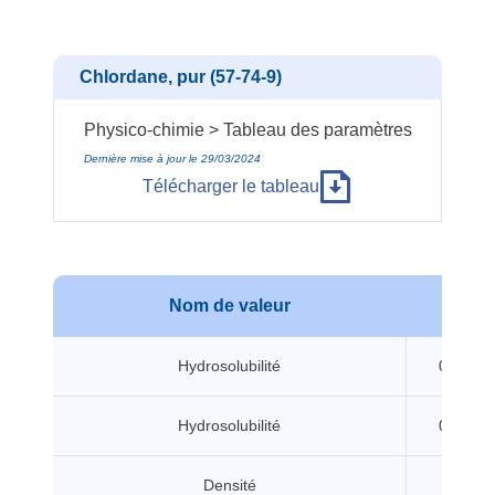
Chlordane, pur (57-74-9)
Physico-chimie > Tableau des paramètres
Dernière mise à jour le 29/03/2024
Télécharger le tableau
Nom de valeur
Vale
Hydrosolubilité
0.009 m
Hydrosolubilité
0.056 m
Densité
1.61