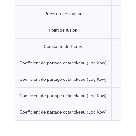
Pression de vapeur
0.001
Point de fusion
105.5
Constante de Henry
4.92 Pa.
Coefficient de partage octanol/eau (Log Kow)
2.78
Coefficient de partage octanol/eau (Log Kow)
5.54
Coefficient de partage octanol/eau (Log Kow)
6 -
Coefficient de partage octanol/eau (Log Kow)
6.16