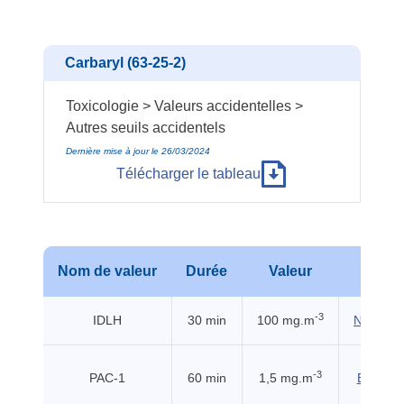
Carbaryl (63-25-2)
Toxicologie > Valeurs accidentelles >
Autres seuils accidentels
Dernière mise à jour le 26/03/2024
Télécharger le tableau
Nom de valeur
Durée
Valeur
Sour
-3
IDLH
30 min
100 mg.m
NIOSH (
-3
PAC-1
60 min
1,5 mg.m
EHSS (