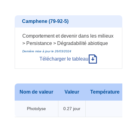
Camphene (79-92-5)
Comportement et devenir dans les milieux
> Persistance > Dégradabilité abiotique
Dernière mise à jour le 26/03/2024
Télécharger le tableau
Nom de valeur
Valeur
Température
Pr
Photolyse
0.27 jour