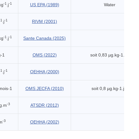
-1
-1
kg
.j
US EPA (1989)
Water
-1
-1
.j
RIVM (2001)
-1
-1
kg
.j
Sante Canada (2025)
g-1
OMS (2022)
soit 0,83 µg.kg-1.j-1
-1
-1
.j
OEHHA (2000)
mois-1
OMS JECFA (2010)
soit 0,8 µg.kg-1.j-1
-3
g.m
ATSDR (2012)
-3
.m
OEHHA (2002)