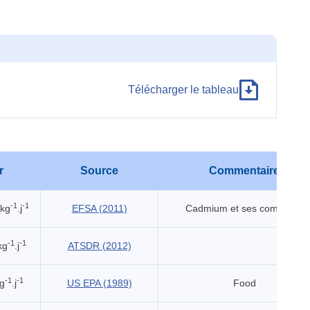
Télécharger le tableau
r
Source
Commentaire
-1
-1
.kg
.j
EFSA (2011)
Cadmium et ses composés
-1
-1
kg
.j
ATSDR (2012)
-1
-1
g
.j
US EPA (1989)
Food