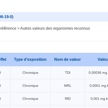
6-19-0)
 référence > Autres valeurs des organismes reconnus
ffet
Type d'exposition
Nom de valeur
Valeu
l
Chronique
TDI
0,00036 mg
l
Chronique
MRL
0,0001 mg.
l
Chronique
RfD
0,001 mg.k