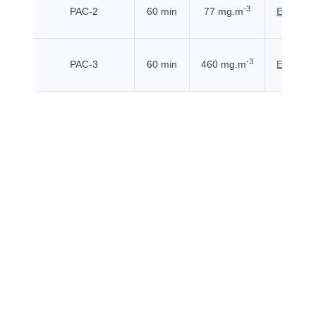
-3
PAC-2
60 min
77 mg.m
EHSS (2
-3
PAC-3
60 min
460 mg.m
EHSS (2