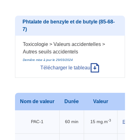
Phtalate de benzyle et de butyle (85-68-
7)
Toxicologie > Valeurs accidentelles >
Autres seuils accidentels
Dernière mise à jour le 29/03/2024
Télécharger le tableau
Nom de valeur
Durée
Valeur
Sour
-3
PAC-1
60 min
15 mg.m
EHSS (2