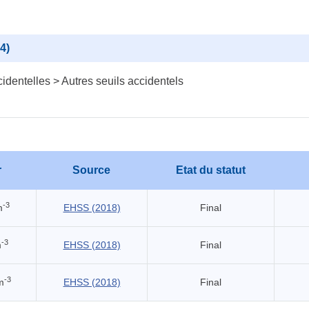
4)
identelles > Autres seuils accidentels
r
Source
Etat du statut
-3
m
EHSS (2018)
Final
-3
m
EHSS (2018)
Final
-3
m
EHSS (2018)
Final