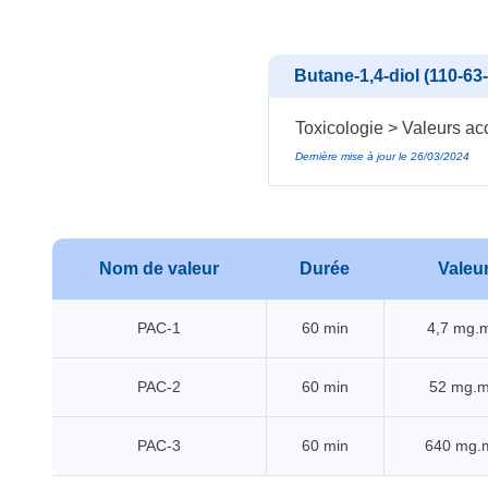
Butane-1,4-diol (110-63-
Toxicologie > Valeurs acc
Dernière mise à jour le 26/03/2024
Nom de valeur
Durée
Valeu
PAC-1
60 min
4,7 mg.
PAC-2
60 min
52 mg.
PAC-3
60 min
640 mg.