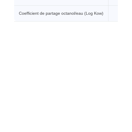
Coefficient de partage octanol/eau (Log Kow)
0.5 -