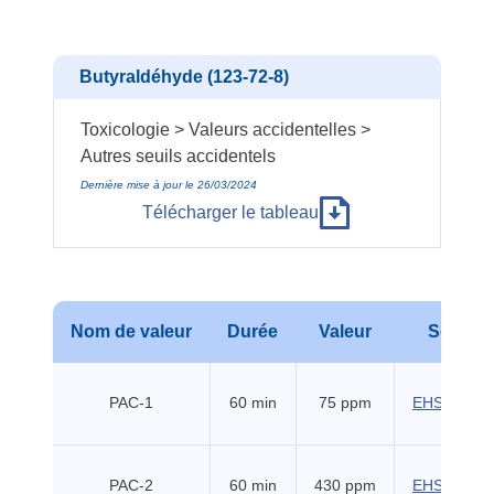
Butyraldéhyde (123-72-8)
Toxicologie > Valeurs accidentelles >
Autres seuils accidentels
Dernière mise à jour le 26/03/2024
Télécharger le tableau
Nom de valeur
Durée
Valeur
Source
PAC-1
60 min
75 ppm
EHSS (201
PAC-2
60 min
430 ppm
EHSS (201