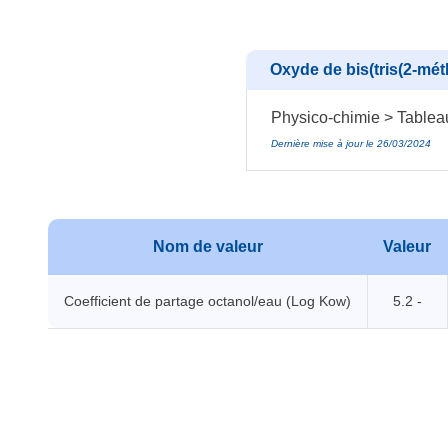
Oxyde de bis(tris(2-mét
Physico-chimie > Tablea
Dernière mise à jour le 26/03/2024
Nom de valeur
Valeur
Coefficient de partage octanol/eau (Log Kow)
5.2 -