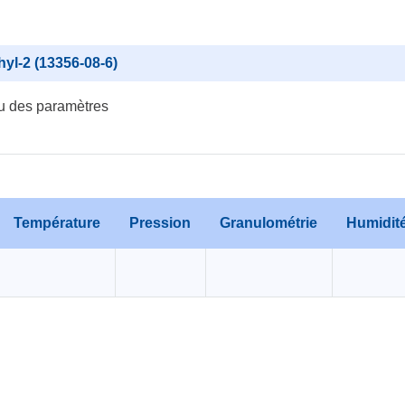
hyl-2 (13356-08-6)
u des paramètres
Température
Pression
Granulométrie
Humidit