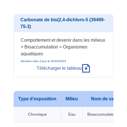
Carbonate de bis(2,4-dichloro-5 (39489-
75-3)
Comportement et devenir dans les milieux
> Bioaccumulation > Organismes
aquatiques
Dernière mise à jour le 26/03/2024
Télécharger le tableau
Type d'exposition
Milieu
Nom de valeur
Chronique
Eau
Bioaccumulation BCF