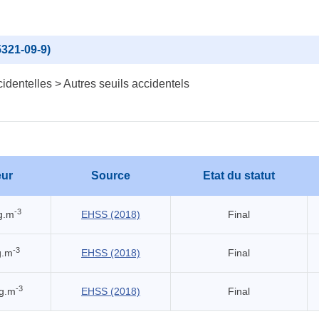
321-09-9)
identelles > Autres seuils accidentels
eur
Source
Etat du statut
-3
g.m
EHSS (2018)
Final
-3
g.m
EHSS (2018)
Final
-3
g.m
EHSS (2018)
Final