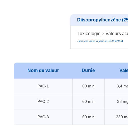
Diisopropylbenzène (25
Toxicologie > Valeurs acc
Dernière mise à jour le 26/03/2024
Nom de valeur
Durée
Val
PAC-1
60 min
3,4 m
PAC-2
60 min
38 m
PAC-3
60 min
230 m