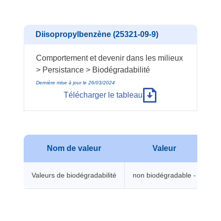
Diisopropylbenzène (25321-09-9)
Comportement et devenir dans les milieux
> Persistance > Biodégradabilité
Dernière mise à jour le 26/03/2024
Télécharger le tableau
Nom de valeur
Valeur
Te
Valeurs de biodégradabilité
non biodégradable -