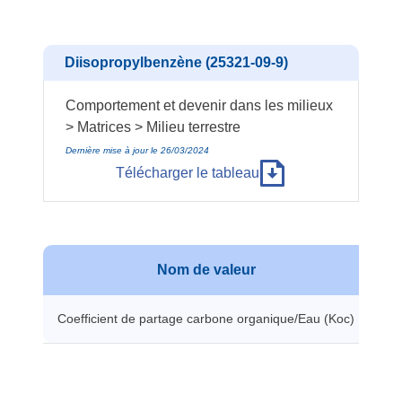
Diisopropylbenzène (25321-09-9)
Comportement et devenir dans les milieux
> Matrices > Milieu terrestre
Dernière mise à jour le 26/03/2024
Télécharger le tableau
Nom de valeur
V
Coefficient de partage carbone organique/Eau (Koc)
34