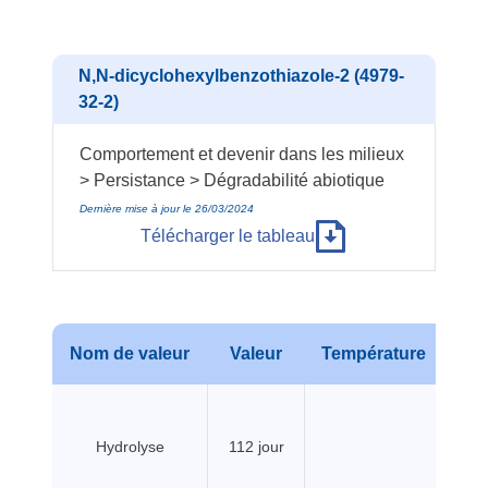
N,N-dicyclohexylbenzothiazole-2 (4979-
32-2)
Comportement et devenir dans les milieux
> Persistance > Dégradabilité abiotique
Dernière mise à jour le 26/03/2024
Télécharger le tableau
Nom de valeur
Valeur
Température
Pr
Hydrolyse
112 jour