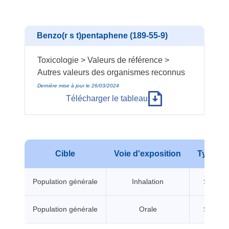
Benzo(r s t)pentaphene (189-55-9)
Toxicologie > Valeurs de référence >
Autres valeurs des organismes reconnus
Dernière mise à jour le 26/03/2024
Télécharger le tableau
Cible
Voie d'exposition
Type d'e
Population générale
Inhalation
Sans se
Population générale
Orale
Sans se