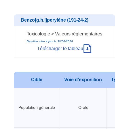
Benzo[g,h,i]perylène (191-24-2)
Toxicologie > Valeurs réglementaires
Dernière mise à jour le 30/06/2026
Télécharger le tableau
Cible
Voie d'exposition
Type d'e
Population générale
Orale
A seui