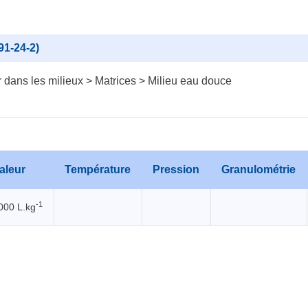
91-24-2)
dans les milieux > Matrices > Milieu eau douce
aleur
Température
Pression
Granulométrie
-1
000 L.kg