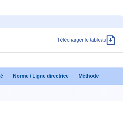
Télécharger le tableau
té
Norme / Ligne directrice
Méthode
Com