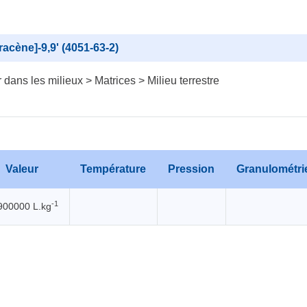
racène]-9,9' (4051-63-2)
dans les milieux > Matrices > Milieu terrestre
Valeur
Température
Pression
Granulométri
-1
900000 L.kg