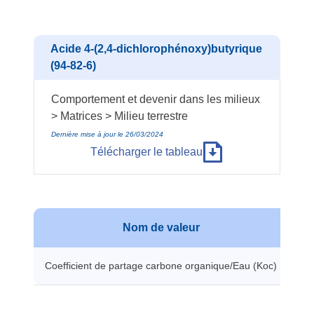
Acide 4-(2,4-dichlorophénoxy)butyrique
(94-82-6)
Comportement et devenir dans les milieux
> Matrices > Milieu terrestre
Dernière mise à jour le 26/03/2024
Télécharger le tableau
Nom de valeur
V
Coefficient de partage carbone organique/Eau (Koc)
18