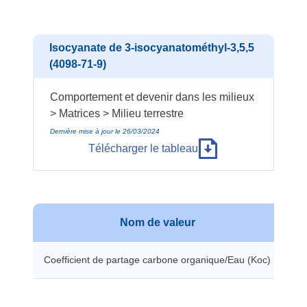
Isocyanate de 3-isocyanatométhyl-3,5,5
(4098-71-9)
Comportement et devenir dans les milieux
> Matrices > Milieu terrestre
Dernière mise à jour le 26/03/2024
Télécharger le tableau
Nom de valeur
Coefficient de partage carbone organique/Eau (Koc)
36