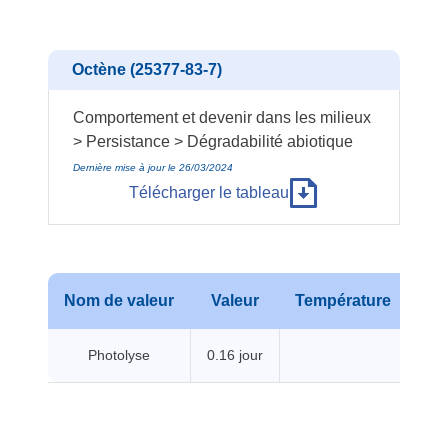
Octène (25377-83-7)
Comportement et devenir dans les milieux
> Persistance > Dégradabilité abiotique
Dernière mise à jour le 26/03/2024
Télécharger le tableau
Nom de valeur
Valeur
Température
Pr
Photolyse
0.16 jour