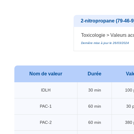
2-nitropropane (79-46-9
Toxicologie > Valeurs acc
Dernière mise à jour le 26/03/2024
Nom de valeur
Durée
Val
IDLH
30 min
100
PAC-1
60 min
30 
PAC-2
60 min
380