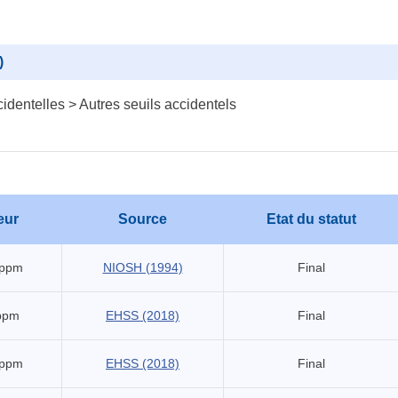
)
identelles > Autres seuils accidentels
eur
Source
Etat du statut
 ppm
NIOSH (1994)
Final
ppm
EHSS (2018)
Final
 ppm
EHSS (2018)
Final