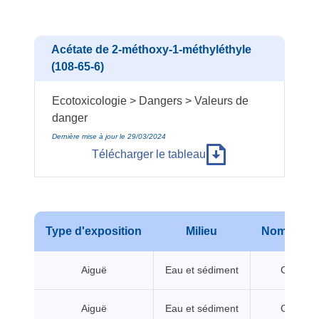
Acétate de 2-méthoxy-1-méthyléthyle
(108-65-6)
Ecotoxicologie > Dangers > Valeurs de
danger
Dernière mise à jour le 29/03/2024
Télécharger le tableau
Type d'exposition
Milieu
Nom de va
Aiguë
Eau et sédiment
CL/CE5
Aiguë
Eau et sédiment
CL/CE5