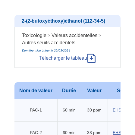
2-(2-butoxyéthoxy)éthanol (112-34-5)
Toxicologie > Valeurs accidentelles >
Autres seuils accidentels
Dernière mise à jour le 29/03/2024
Télécharger le tableau
Nom de valeur
Durée
Valeur
Source
PAC-1
60 min
30 ppm
EHSS (201
PAC-2
60 min
33 ppm
EHSS (201