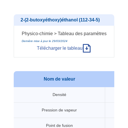
2-(2-butoxyéthoxy)éthanol (112-34-5)
Physico-chimie > Tableau des paramètres
Dernière mise à jour le 29/03/2024
Télécharger le tableau
Nom de valeur
Val
Densité
0.9
Pression de vapeur
2.7
Point de fusion
-68