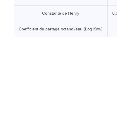
Constante de Henry
0.0044 P
Coefficient de partage octanol/eau (Log Kow)
0.5